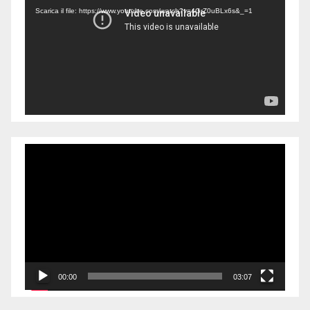
Scarica il file: https://www.youtube.com/watch?v=4GrZ0uBLx6s&_=1
Video
Player
00:00
03:07