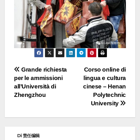
Navigazione
Grande richiesta
Corso online di
per le ammissioni
lingua e cultura
articoli
all’Università di
cinese – Henan
Zhengzhou
Polytechnic
University
Di
责任编辑