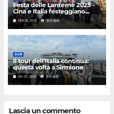
Festa delle Lanterne 2025 –
Cina e Italia festeggiano
insieme, aggiungendo nuovo
FEB 26, 2025
责任编辑
colore agli scambi culturali
未分类
Il tour dell’Italia continua:
questa volta a Sirmione
GIU 20, 2024
责任编辑
Lascia un commento