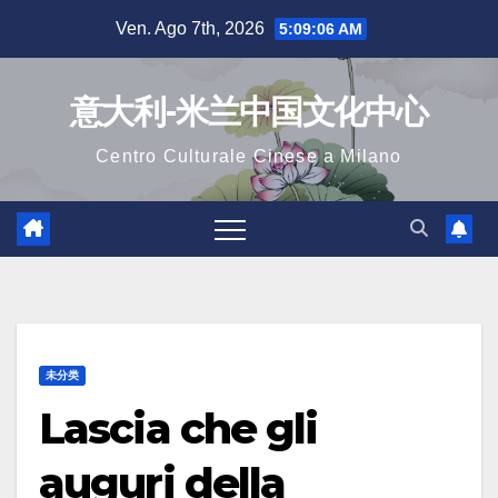
Salta
Ven. Ago 7th, 2026
5:09:07 AM
al
contenuto
意大利-米兰中国文化中心
Centro Culturale Cinese a Milano
未分类
Lascia che gli
auguri della