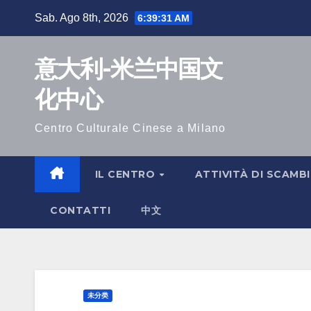
Salta
Sab. Ago 8th, 2026
6:39:32 AM
al
contenuto
意大利-米兰中国文
化中心
Centro Culturale Cinese a Milano
IL CENTRO
ATTIVITÀ DI SCAMB
CONTATTI
中文
未分类