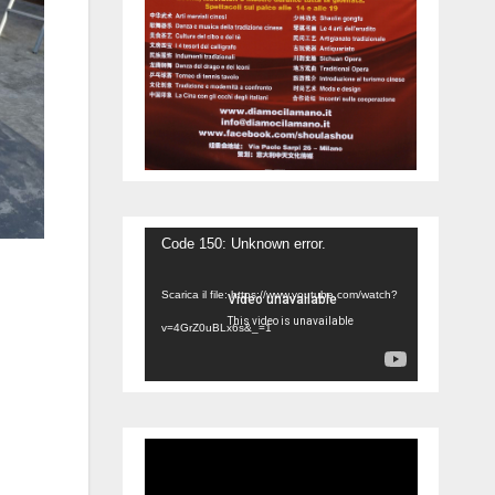
Video
Code 150: Unknown error.
Player
Scarica il file: https://www.youtube.com/watch?
v=4GrZ0uBLx6s&_=1
Video
Player