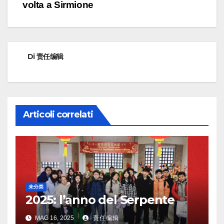
articoli
volta a Sirmione
Di
责任编辑
Articoli correlati
未分类
2025: l’anno del Serpente
MAG 16, 2025
责任编辑