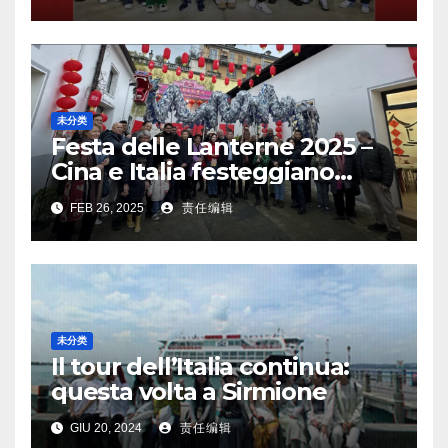
未分类
Festa delle Lanterne 2025 –
Cina e Italia festeggiano
insieme, aggiungendo nuovo
FEB 26, 2025
责任编辑
colore agli scambi culturali
未分类
Il tour dell’Italia continua:
questa volta a Sirmione
GIU 20, 2024
责任编辑