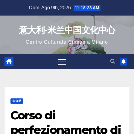
Salta
Dom. Ago 9th, 2026
11:18:24 AM
al
contenuto
意大利-米兰中国文化中心
Centro Culturale Cinese a Milano
未分类
Corso di
perfezionamento di