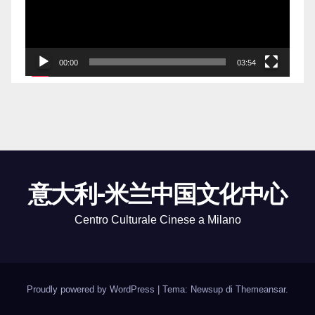
00:00
03:54
意大利-米兰中国文化中心
Centro Culturale Cinese a Milano
Proudly powered by WordPress
|
Tema: Newsup di
Themeansar
.