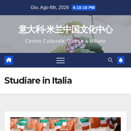
Salta
Gio. Ago 6th, 2026
4:10:18 PM
al
contenuto
意大利-米兰中国文化中心
Centro Culturale Cinese a Milano
Studiare in Italia