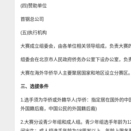
(四)赞助单位
首钢总公司
(五)执行机构
大赛成立组委会，由各单位相关领导组成，负责大赛
组委会在北京市人民政府侨务办公室下设办公室，负
大赛在海外华侨华人主要聚居国家和地区设立分赛区
三、选拔条件
1.选手须为华侨或外籍华人(华侨：指定居在国外的
外国籍后裔，中国公民的外国籍后裔)
2.大赛分设青少年组和成人组。青少年组选手年龄为12至1
间出生；成人组选手年龄为18周岁以上，年龄上限各