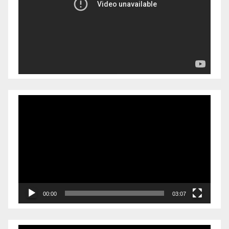
播
放
器
视
频
播
放
器
00:00
03:07