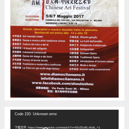
视
Code 150: Unknown error.
频
下载文件: https://www.youtube.com/watch?v=4GrZ0uBLx6s&_=1