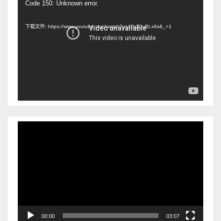
视
Code 150: Unknown error.
频
下载文件: https://www.youtube.com/watch?v=4GrZ0uBLx6s&_=1
播
放
器
视
频
播
放
器
00:00
03:07