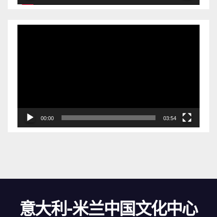
视
频
播
放
器
00:00
03:54
意大利-米兰中国文化中心