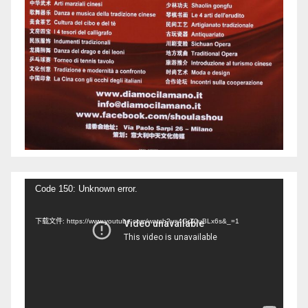
视
Code 150: Unknown error.
频
下载文件: https://www.youtube.com/watch?v=4GrZ0uBLx6s&_=1
播
放
器