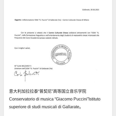
意大利加拉拉泰“普契尼”高等国立音乐学院
Conservatorio di musica “Giacomo Puccini”Istituto
superiore di studi musicali di Gallarate。