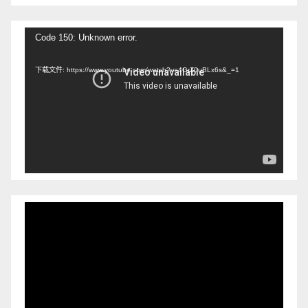
视
Code 150: Unknown error.
频
下载文件: https://www.youtube.com/watch?v=4GrZ0uBLx6s&_=1
播
放
器
视
频
播
放
器