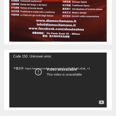
视
Code 150: Unknown error.
频
下载文件: https://www.youtube.com/watch?v=4GrZ0uBLx6s&_=1
播
放
器