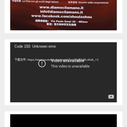
视
Code 150: Unknown error.
频
下载文件: https://www.youtube.com/watch?v=4GrZ0uBLx6s&_=1
播
放
器
视
频