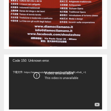
视
Code 150: Unknown error.
频
下载文件: https://www.youtube.com/watch?v=4GrZ0uBLx6s&_=1
播
放
器