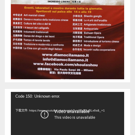
视
Code 150: Unknown error.
频
下载文件: https://www.youtube.com/watch?v=4GrZ0uBLx6s&_=1
播
放
器