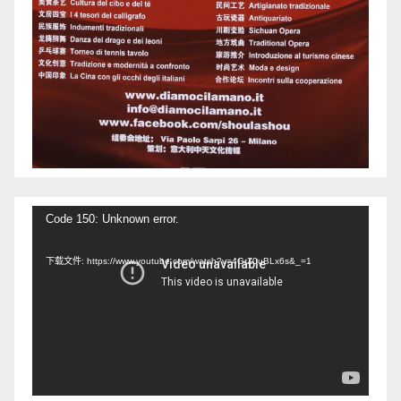
视
Code 150: Unknown error.
频
下载文件: https://www.youtube.com/watch?v=4GrZ0uBLx6s&_=1
播
放
器