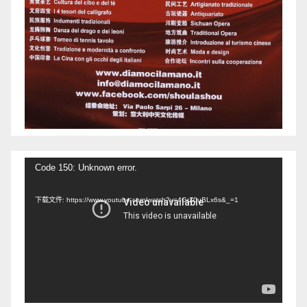
视
Code 150: Unknown error.
频
下载文件: https://www.youtube.com/watch?v=4GrZ0uBLx6s&_=1
播
放
器