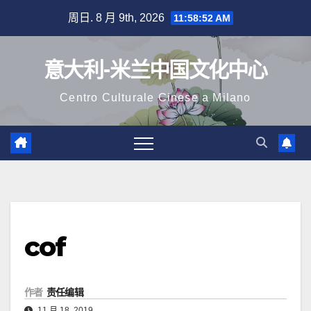
跳
周日. 8 月 9th, 2026
11:58:53 AM
至
内
意大利-米兰中国文化中心
容
Centro Culturale Cinese a Milano
cof
作者
责任编辑
11 月 18, 2019