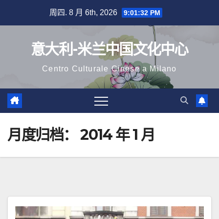
跳
周四. 8 月 6th, 2026
9:01:32 PM
至
内
意大利-米兰中国文化中心
容
Centro Culturale Cinese a Milano
月度归档：
2014 年 1 月