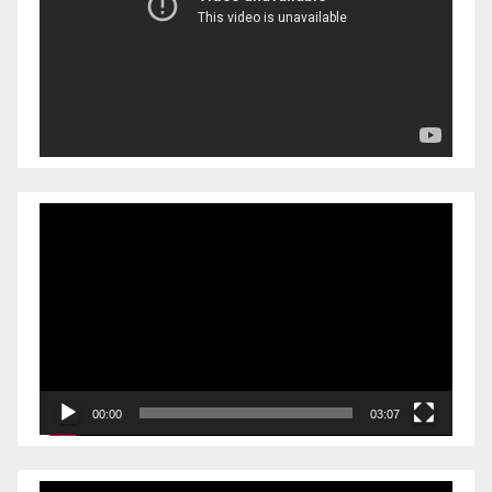
播
放
器
视
频
播
放
器
00:00
03:07