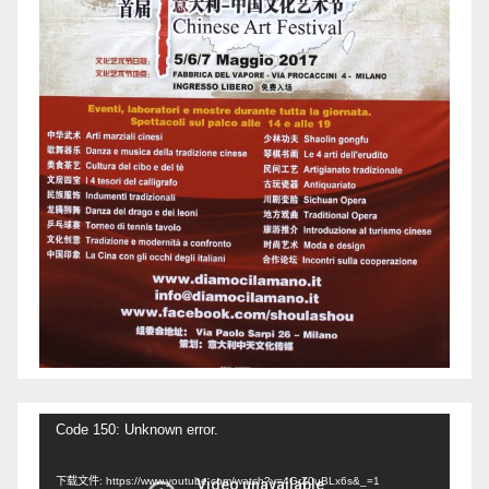
视
Code 150: Unknown error.
频
下载文件: https://www.youtube.com/watch?v=4GrZ0uBLx6s&_=1