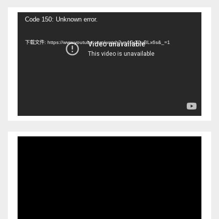
视
Code 150: Unknown error.
频
下载文件: https://www.youtube.com/watch?v=4GrZ0uBLx6s&_=1
播
放
器
视
频
播
放
器