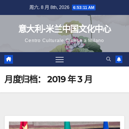
跳
周六. 8 月 8th, 2026
6:53:12 AM
至
内
意大利-米兰中国文化中心
容
Centro Culturale Cinese a Milano
月度归档：
2019 年 3 月