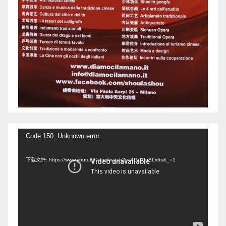
视
Code 150: Unknown error.
频
下载文件: https://www.youtube.com/watch?v=4GrZ0uBLx6s&_=1
播
放
器