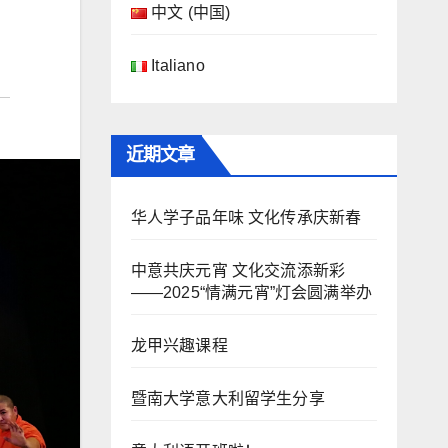
中文 (中国)
Italiano
近期文章
华人学子品年味 文化传承庆新春
中意共庆元宵 文化交流添新彩
——2025“情满元宵”灯会圆满举办
龙甲兴趣课程
暨南大学意大利留学生分享