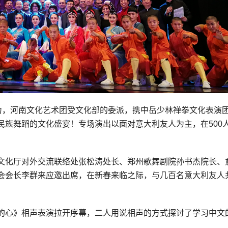
活力，河南文化艺术团受文化部的委派，携中岳少林禅拳文化表演
民族舞蹈的文化盛宴！专场演出以面对意大利友人为主，在500
文化厅对外交流联络处张松涛处长、郑州歌舞剧院孙书杰院长、
会会长李群来应邀出席，在新春来临之际，与几百名意大利友人
的心》相声表演拉开序幕，二人用说相声的方式探讨了学习中文