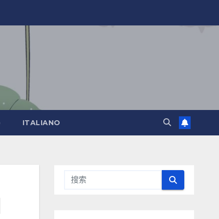
)
ITALIANO
四