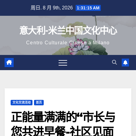
跳
周日. 8 月 9th, 2026
1:31:17 AM
至
内
意大利-米兰中国文化中心
容
Centro Culturale Cinese a Milano
文化交流活动
首页
正能量满满的“市长与
您共进早餐-社区见面