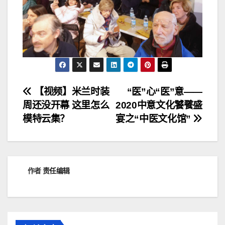
文
【视频】米兰时装
“医”心“医”意——
周还没开幕 这里怎么
2020中意文化饕餮盛
章
模特云集？
宴之“中医文化馆”
导
航
作者
责任编辑