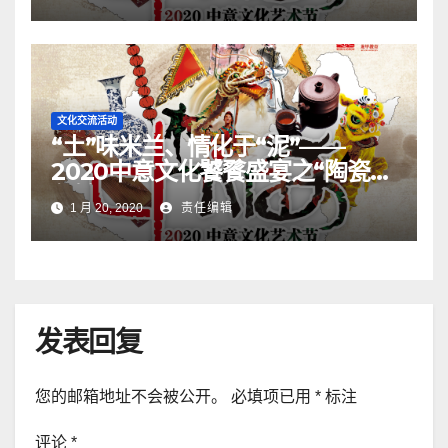
文化交流活动
“土”味米兰、情化于“泥”——
2020中意文化饕餮盛宴之“陶瓷文
化馆”
1 月 20, 2020
责任编辑
发表回复
您的邮箱地址不会被公开。
必填项已用
*
标注
评论
*