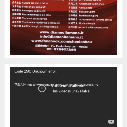
视
Code 150: Unknown error.
频
下载文件: https://www.youtube.com/watch?v=4GrZ0uBLx6s&_=1
播
放
器