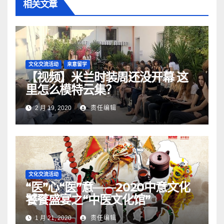
相关文章
文化交流活动
来意留学
【视频】米兰时装周还没开幕 这
里怎么模特云集？
2 月 19, 2020
责任编辑
文化交流活动
“医”心“医”意——2020中意文化
饕餮盛宴之“中医文化馆”
1 月 21, 2020
责任编辑