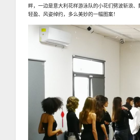
畔，一边是意大利花样游泳队的小花们劈波斩浪、舞姿优美
轻盈、风姿绰约，多么美妙的一幅图案！