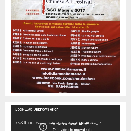
视
Code 150: Unknown error.
频
下载文件: https://www.youtube.com/watch?v=4GrZ0uBLx6s&_=1
播