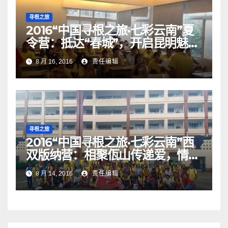
寻根之旅
2016“中国寻根之旅·七彩云南”夏
令营：抵达“春城”，开启昆明魅力
之旅！
8 月 16, 2016
责任编辑
寻根之旅
2016“中国寻根之旅·七彩云南”西
双版纳营：相聚佤山传递爱，情系
西盟播撒希望！
8 月 14, 2016
责任编辑