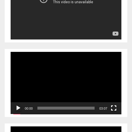
放
器
视
频
播
放
器
00:00
03:07
视