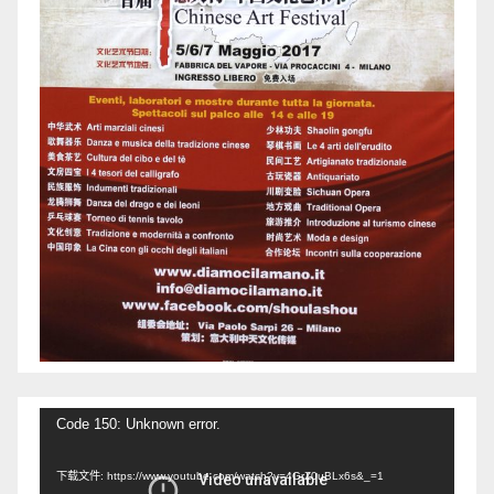
视
Code 150: Unknown error.
频
下载文件: https://www.youtube.com/watch?v=4GrZ0uBLx6s&_=1
播