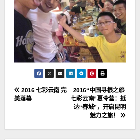
文
2016 七彩云南 完
2016“中国寻根之旅·
美落幕
七彩云南”夏令营：抵
章
达“春城”，开启昆明
导
魅力之旅！
航