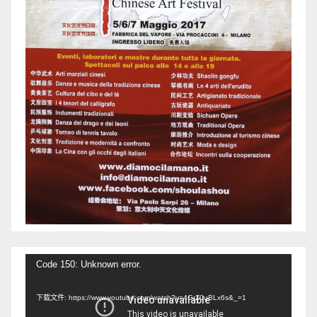
视
Code 150: Unknown error.
频
下载文件: https://www.youtube.com/watch?v=4GrZ0uBLx6s&_=1
播