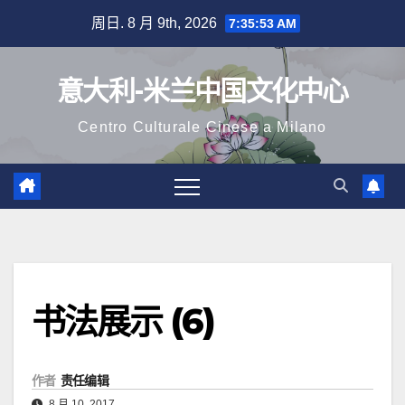
跳
周日. 8 月 9th, 2026
7:35:53 AM
至
内
意大利-米兰中国文化中心
容
Centro Culturale Cinese a Milano
书法展示 (6)
作者
责任编辑
8 月 10, 2017