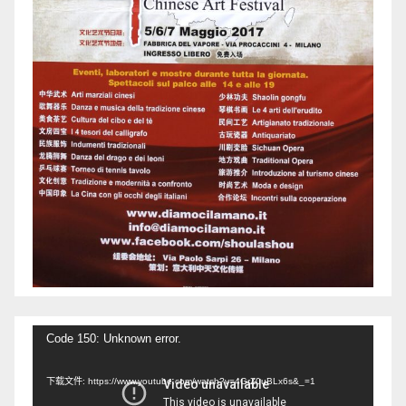
视
Code 150: Unknown error.
频
下载文件: https://www.youtube.com/watch?v=4GrZ0uBLx6s&_=1
播