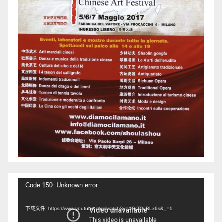
视
Code 150: Unknown error.
频
下载文件: https://www.youtube.com/watch?v=4GrZ0uBLx6s&_=1
播