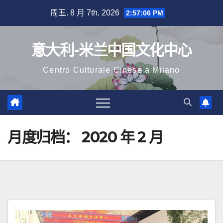
跳
周五. 8 月 7th, 2026
2:57:07 PM
至
内
意大利-米兰中国文化中心
容
Centro Culturale Cinese a Milano
月度归档：
2020 年 2 月