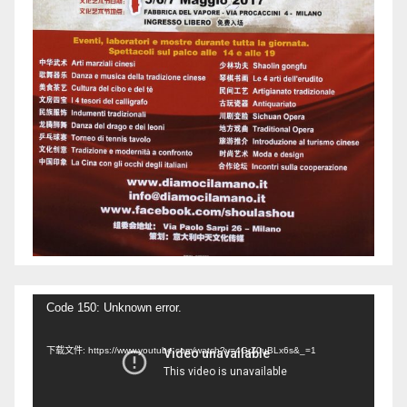
视
Code 150: Unknown error.
频
下载文件: https://www.youtube.com/watch?v=4GrZ0uBLx6s&_=1
播
放