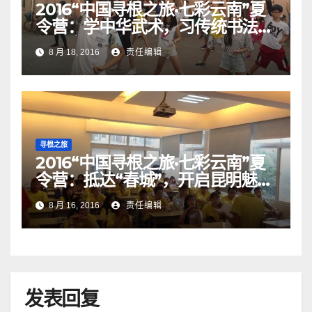
2016“中国寻根之旅·七彩云南”夏
令营：学中华武术，习传统书法，
细品中华悠久文化！
8 月 18, 2016
责任编辑
寻根之旅
2016“中国寻根之旅·七彩云南”夏
令营：抵达“春城”，开启昆明魅力
之旅！
8 月 16, 2016
责任编辑
发表回复