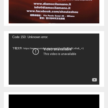
视
Code 150: Unknown error.
频
下载文件: https://www.youtube.com/watch?v=4GrZ0uBLx6s&_=1
播
放
器
视
频