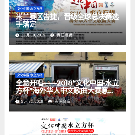
文化中国·水立方杯
米兰赛区告捷，晋级全球总决赛选
手落定
11 月 18, 2019
责任编辑
文化中国·水立方杯
全意开唱——2018“文化中国·水立
方杯”海外华人中文歌曲大赛意大
利赛区启动仪式
5 月 31, 2018
责任编辑