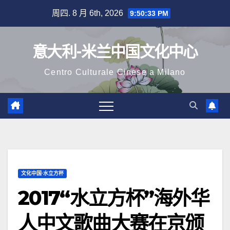
跳
周四. 8 月 6th, 2026
9:50:35 PM
至
内
意大利-米兰中国文化中心
容
Centro Culturale Cinese a Milano
文化中国·水立方杯
2017“水立方杯”海外华
人中文歌曲大赛在京颁