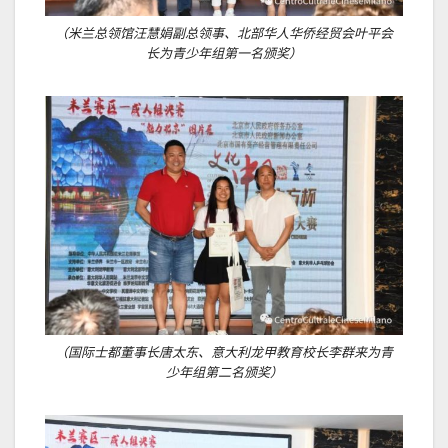
（米兰总领馆汪慧娟副总领事、北部华人华侨经贸会叶平会
长为青少年组第一名颁奖）
（国际士都董事长唐太东、意大利龙甲教育校长李群来为青
少年组第二名颁奖）