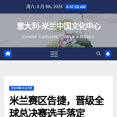
跳
周六. 8 月 8th, 2026
4:47:55 AM
至
内
意大利-米兰中国文化中心
容
Centro Culturale Cinese a Milano
文化中国·水立方杯
米兰赛区告捷，晋级全
球总决赛选手落定