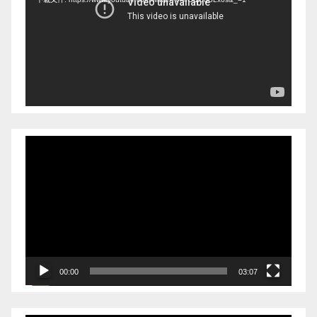
播
放
器
视
频
播
放
器
00:00
03:07