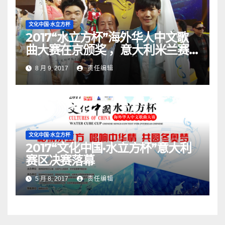
文化中国·水立方杯
2017“水立方杯”海外华人中文歌
曲大赛在京颁奖 ，意大利米兰赛
区蝉联三届最佳组织奖！
8 月 9, 2017
责任编辑
文化中国·水立方杯
2017“文化中国·水立方杯”意大利
赛区决赛落幕
5 月 8, 2017
责任编辑