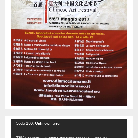
视
Code 150: Unknown error.
频
下载文件: https://www.youtube.com/watch?v=4GrZ0uBLx6s&_=1