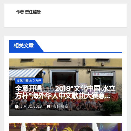
作者
责任编辑
相关文章
文化中国·水立方杯
全意开唱——2018“文化中国·水立
方杯”海外华人中文歌曲大赛意大
利赛区启动仪式
5 月 31, 2018
责任编辑