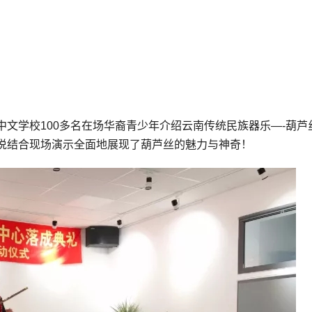
文学校100多名在场华裔青少年介绍云南传统民族器乐—-葫芦
说结合现场演示全面地展现了葫芦丝的魅力与神奇！