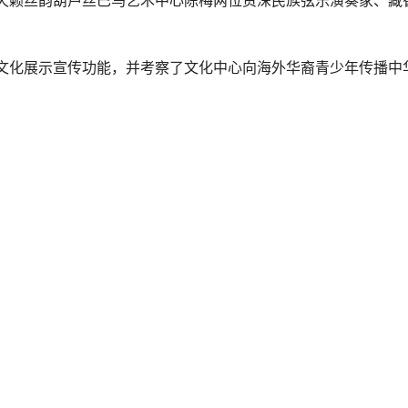
天籁丝韵葫芦丝巴乌艺术中心陈梅两位资深民族弦乐演奏家、藏
文化展示宣传功能，并考察了文化中心向海外华裔青少年传播中