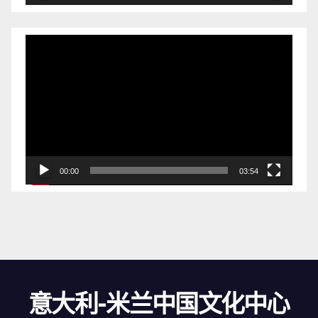
视
频
播
放
器
00:00
03:54
意大利-米兰中国文化中心