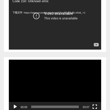
视
Code 150: Unknown error.
频
下载文件: https://www.youtube.com/watch?v=4GrZ0uBLx6s&_=1
播
放
器
视
频
播
放
器
00:00
03:07