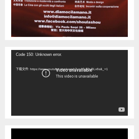
视
Code 150: Unknown error.
频
下载文件: https://www.youtube.com/watch?v=4GrZ0uBLx6s&_=1
播
放
器
视