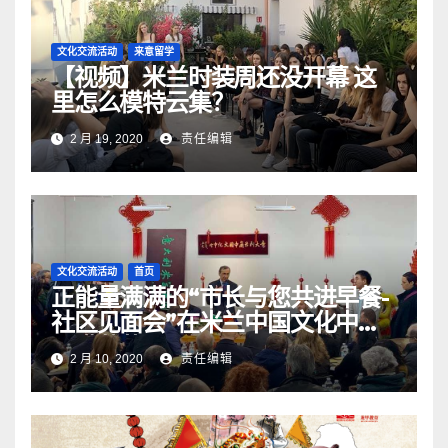
文化交流活动
来意留学
【视频】米兰时装周还没开幕 这
里怎么模特云集？
2 月 19, 2020
责任编辑
文化交流活动
首页
正能量满满的“市长与您共进早餐-
社区见面会”在米兰中国文化中心
圆满落幕
2 月 10, 2020
责任编辑