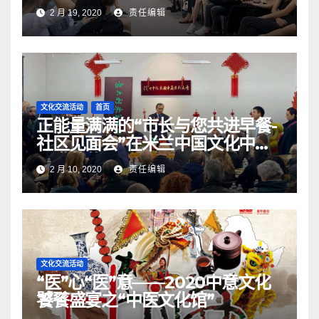
2 月 19, 2020
责任编辑
文化交流活动
首页
正能量满满的“市长与您共进早餐-
社区见面会”在米兰中国文化中心
圆满落幕
2 月 10, 2020
责任编辑
文化交流活动
“医”心“医”意——2020中意文化
饕餮盛宴之“中医文化馆”