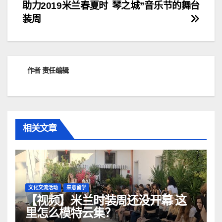
助力2019米兰春夏时
琴之城”音乐节的舞台
章
装周
导
航
作者
责任编辑
相关文章
文化交流活动
来意留学
【视频】米兰时装周还没开幕 这
里怎么模特云集？