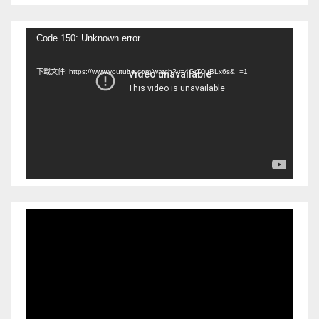
视
Code 150: Unknown error.
频
下载文件: https://www.youtube.com/watch?v=4GrZ0uBLx6s&_=1
播
放
器
视
频
播
放
器