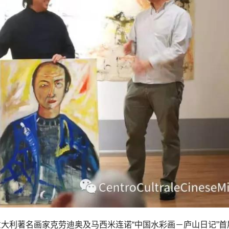
的意大利著名画家克劳迪奥及马西米连诺“中国水彩画－庐山日记”首