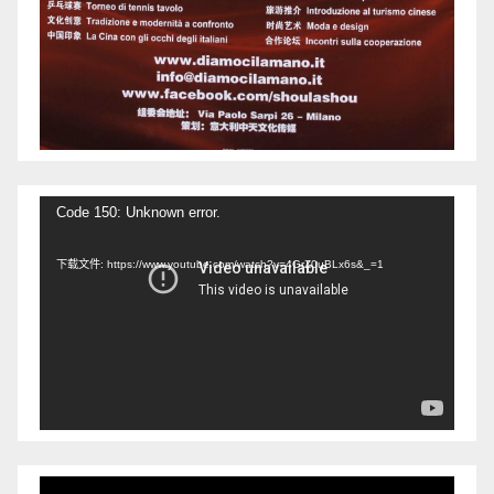
视
Code 150: Unknown error.
频
下载文件: https://www.youtube.com/watch?v=4GrZ0uBLx6s&_=1
播
放
器
视