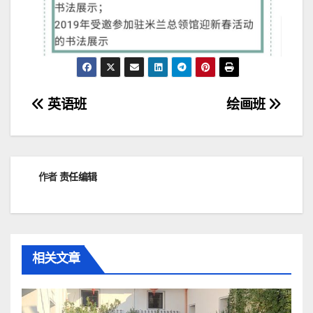
文
英语班
绘画班
章
导
作者
责任编辑
航
相关文章