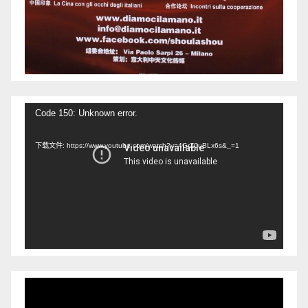
视
Code 150: Unknown error.
频
下载文件: https://www.youtube.com/watch?v=4GrZ0uBLx6s&_=1
播
放
器
视
频