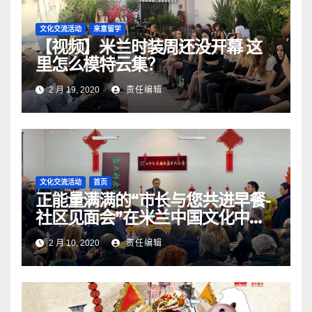
文化交流活动
来意留学
【视频】米兰时装周还没开幕 这
里怎么模特云集？
2 月 19, 2020
责任编辑
文化交流活动
首页
正能量满满的“市长与您共进早餐-
社区见面会”在米兰中国文化中心
圆满落幕
2 月 10, 2020
责任编辑