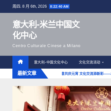
跳
周四. 8 月 6th, 2026
8:22:41 AM
至
内
意大利-米兰中国文
容
化中心
Centro Culturale Cinese a Milano
意大利-中国文化中心
文化交流活动
最新文章
年味 文化传承庆新春
中意共庆元宵 文化交流添新彩——2025“情