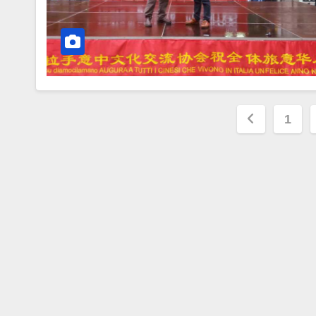
文
1
章
导
航