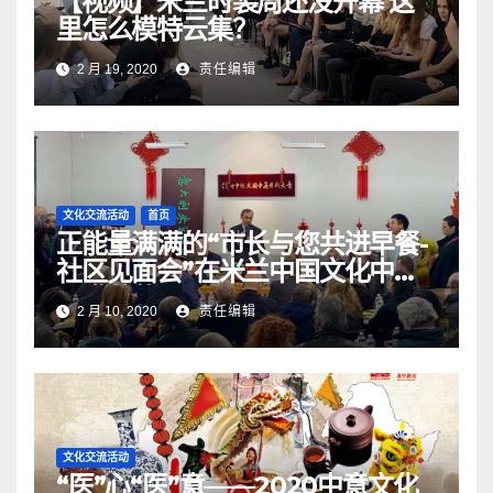
【视频】米兰时装周还没开幕 这
里怎么模特云集？
2 月 19, 2020
责任编辑
文化交流活动
首页
正能量满满的“市长与您共进早餐-
社区见面会”在米兰中国文化中心
圆满落幕
2 月 10, 2020
责任编辑
文化交流活动
“医”心“医”意——2020中意文化