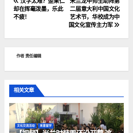
文
汉字太难？歪果仁
米兰龙甲师生助阵第
却在挥毫泼墨，乐此
二届意大利中国文化
章
不疲！
艺术节，华校成为中
导
国文化宣传主力军
航
作者
责任编辑
相关文章
文化交流活动
来意留学