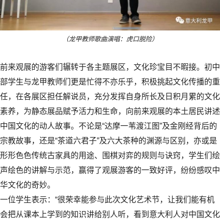
（龙甲教师歌曲演唱：虎口脱险）
前来观展的游客们辗转于各主题展区，文化珍宝目不暇接。初中
部学生与龙甲教师们更是忙得不亦乐乎，积极挑起文化传播的重
任，在各展区担任解说员，充分发挥自身所长及日积月累的文化
素养，为静态展品赋予活力和生命，向前来观展的本土居民讲述
中国文化的动人故事。不论是“达摩一苇渡江图”及金刚经背后的
宗教故事，还是“茶道六君子”及六大茶种的渊源与区别，亦或是
形形色色传统古家具的用途、围棋对弈的规则与诀窍，学生们绘
声绘色的讲解与示范，赢得了观展游客的一致好评，纷纷感叹中
华文化的奇妙。
一位学生表示：“很荣幸能参与此次文化艺术节，让我们能有机
会把从课本上学到的知识讲给别人听，看到意大利人对中国文化