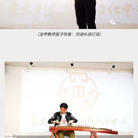
（龙甲教师笛子吹奏：洪湖水浪打浪）