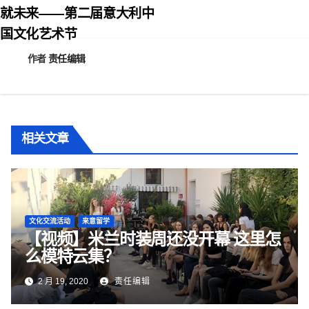
航
就未来——第二届意大利中
国文化艺术节
作者
责任编辑
相关文章
文化交流活动
来意留学
【视频】米兰时装周还没开幕 这里怎
么模特云集？
2 月 19, 2020
责任编辑