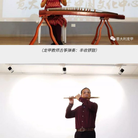
（龙甲教师古筝弹奏：丰收锣鼓）