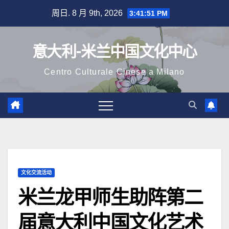
跳
周日. 8 月 9th, 2026
3:41:54 PM
至
内
意大利-米兰中国文化中心
容
Centro Culturale Cinese a Milano
文化交流活动
米兰龙甲师生助阵第二
届意大利中国文化艺术