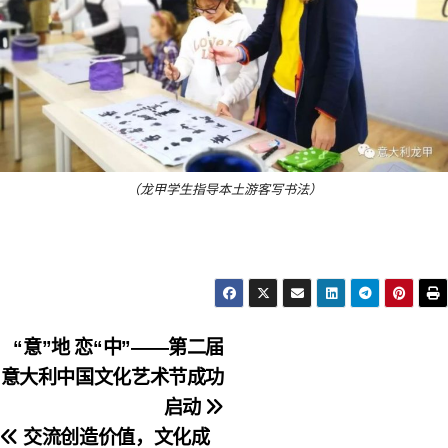
（龙甲学生指导本土游客写书法）
文
“意”地 恋“中”——第二届
意大利中国文化艺术节成功
章
启动
导
交流创造价值，文化成