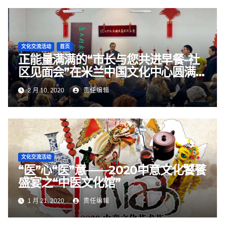
文化交流活动
首页
正能量满满的“市长与您共进早餐-社
区见面会”在米兰中国文化中心圆满落
幕
2 月 10, 2020
责任编辑
文化交流活动
“医”心“医”意——2020中意文化饕餮
盛宴之“中医文化馆”
1 月 21, 2020
责任编辑