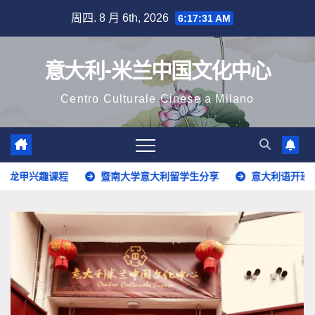
跳
周四. 8 月 6th, 2026
6:17:33 AM
至
内
意大利-米兰中国文化中心
容
Centro Culturale Cinese a Milano
暨南大学意大利留学生分享
意大利语开班啦！
华人学子品