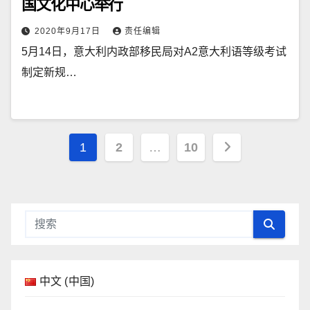
国文化中心举行
2020年9月17日
责任编辑
5月14日，意大利内政部移民局对A2意大利语等级考试
制定新规…
文
1
2
…
10
章
导
航
中文 (中国)