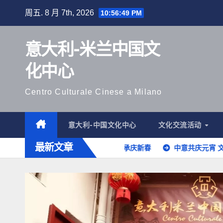
跳
周五. 8 月 7th, 2026
10:56:50 PM
至
内
意大利-米兰中国文
容
化中心
Centro Culturale Cinese a Milano
意大利-中国文化中心
文化交流活动
最新文章
华人学子品年味 文化传承庆新春
中意共庆元宵 文化交流添新