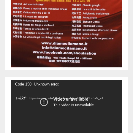
视
Code 150: Unknown error.
频
下载文件: https://www.youtube.com/watch?v=4GrZ0uBLx6s&_=1
播
放
器