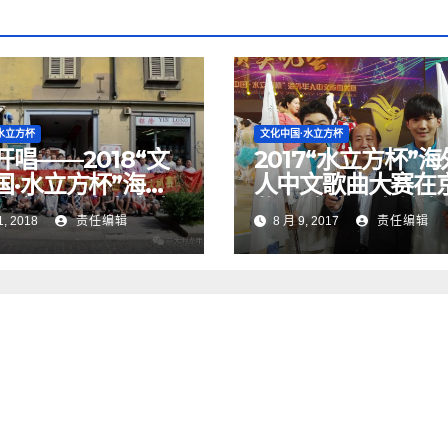
水立方杯
文化中国·水立方杯
开唱——2018“文
2017“水立方杯”
国·水立方杯”海外
人中文歌曲大赛在
中文歌曲大赛意大
奖 ，意大利米兰赛
1, 2018
责任编辑
8 月 9, 2017
责任编辑
区启动仪式
联三届最佳组织奖