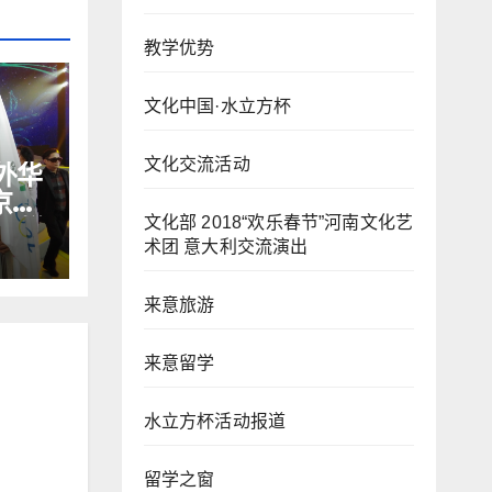
教学优势
文化中国·水立方杯
文化交流活动
海外华
京颁
文化部 2018“欢乐春节”河南文化艺
区蝉
术团 意大利交流演出
！
来意旅游
来意留学
水立方杯活动报道
留学之窗