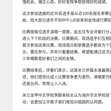
惜机会，端正心态，好好发挥争取获得好的成绩。
这次参加选拨的近30名选手是从近100名报名参赛
始，但大部分选手不到中午1点就来到会场进行赛
比赛是每位选手演唱一首歌，由五位专业评委打分
进入下个阶段的决赛。比赛期间，现场选手们互相
首次参加这类比赛，现场观众和参赛选手都会为个
示，重在参与，并非只看重结果，希望能通过这次
少年唱歌爱好者们之间的友情。
比赛结束后，评委们表示，这是米兰侨届水准最高
讶，他们感觉比成人比赛竞争更为激烈，演唱更为
还是台风，常常让人入迷。
米兰龙甲中文学校李群来校长认为海外华文学校除
动，会更加让华裔子弟们增加对祖国的认同感。