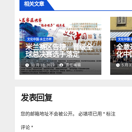
相关文章
文化中国·水立方杯
文化中国·
米兰赛区告捷，晋级全
全意
球总决赛选手落定
化中
华人
11 月 18, 2019
责任编辑
5 月 3
利赛
发表回复
您的邮箱地址不会被公开。
必填项已用
*
标注
评论
*