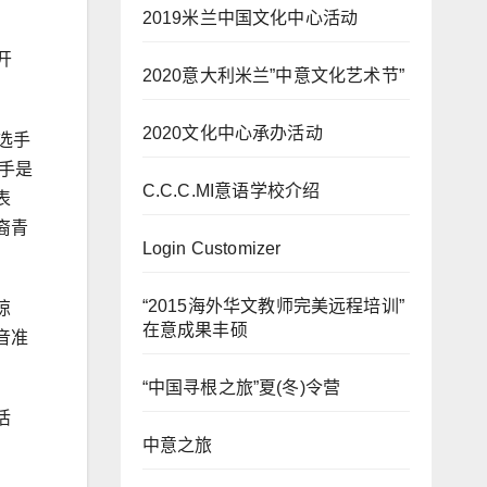
2019米兰中国文化中心活动
开
2020意大利米兰”中意文化艺术节”
2020文化中心承办活动
选手
手是
C.C.C.MI意语学校介绍
表
裔青
Login Customizer
“2015海外华文教师完美远程培训”
惊
在意成果丰硕
音准
“中国寻根之旅”夏(冬)令营
活
中意之旅