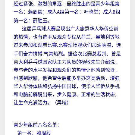
经过紧张、激烈的角逐，最终胜出的是青少年组第
一名：赖周毅；成人
组第一名：叶晓堂；成人
组
A
B
第一名：薛胜玉。
这届乒乓球大赛呈现出广大旅意华人华侨空前
的热情，也有选手及观众专程从荷兰、奥地利等地
过来参加和观看比赛
比赛现场观众们加油呐喊，选
,
手们奋力拼搏,气氛热烈。据这次比赛总裁判、曾是
意大利乒乓球国家队主力队员的杨敏先生介绍说，
参与者的水平发挥和观众们的热情让他感到惊讶，
也感到欣慰，他希望今后能多举办这类活动，增強
华人华侨体质和弘扬中国国球，使华人华侨从手机
和电脑前解脱出来，步入健康、正常的生活状态，
让生命充满活力。（异域）
青少年组前八名名单：
第一名：赖周毅