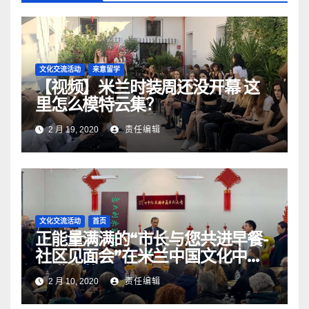
文化交流活动
来意留学
【视频】米兰时装周还没开幕 这
里怎么模特云集？
2 月 19, 2020
责任编辑
文化交流活动
首页
正能量满满的“市长与您共进早餐-
社区见面会”在米兰中国文化中心
圆满落幕
2 月 10, 2020
责任编辑