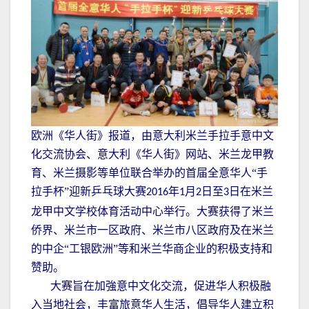
欧洲《华人街》报道，由意大利米兰手拉手意中文
化交流协会、意大利《华人街》网站、米兰龙甲教
育、米兰摄影等单位联合举办的首届全意华人“手
拉手杯”迎新乒乓球大赛
年
月
日至
日在米兰
2016
1
2
3
龙甲中文学校体育活动中心举行。大赛获得了米兰
侨界、米兰市一区政府、米兰市八区政府及在米兰
的中企“工银欧洲”等和米兰华商企业的积极支持和
赞助。
大赛旨在加強意中文化交流，促进华人积极融
入当地社会，丰富旅意华人生活，倡导华人建立积