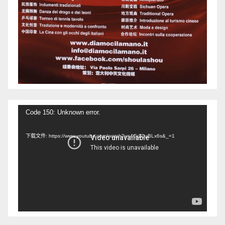
视
Code 150: Unknown error.
频
下载文件: https://www.youtube.com/watch?v=4GrZ0uBLx6s&_=1
播
放
器