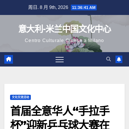
跳
周日. 8 月 9th, 2026
11:36:43 AM
至
内
意大利-米兰中国文化中心
容
Centro Culturale Cinese a Milano
文化交流活动
首届全意华人“手拉手
杯”迎新乒乓球大赛在