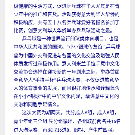
极健康的生活方式，促进乒乓球在华人尤其是在青
少年中的推广和普及。活动获得意大利华人华侨的
积极响应，共有五十八名乒乓球爱好者报名参加了
比赛，创意大利华人华侨举办乒乓球活动之最。
乒乓球是一种世界流行的球类体育项目，也是
中华人民共和国的国球。“小小银球传友谊”
乒乓球
,
曾为中国外交和促进与各国的文化交流及增強人民
体质发挥过积极作用。意大利米兰手拉手意中文化
交流协会选择在迎接新的一年到来之际，举办首届
全意华人“手拉手杯”乒乓球大赛，不仅促进旅意华
人的体育事业的发展，而且很好地传承和诠释蕴含
在小小“银球”中的中华文化内涵，增进意中文化的
交融和同胞手足情义。
这次大赛为期两天，共分成人
组，成人
组，
A
B
青少年组三个组
先分组循环、各组取前两名共
名
,
16
进入淘汰赛，再采取
进
、
进
、产生前四强。
16
8
8
4