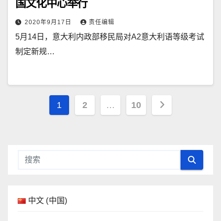
国文化中心举行
2020年9月17日
责任编辑
5月14日，意大利内政部移民局对A2意大利语等级考试
制定新规…
文
1
2
…
10
章
导
航
中文 (中国)