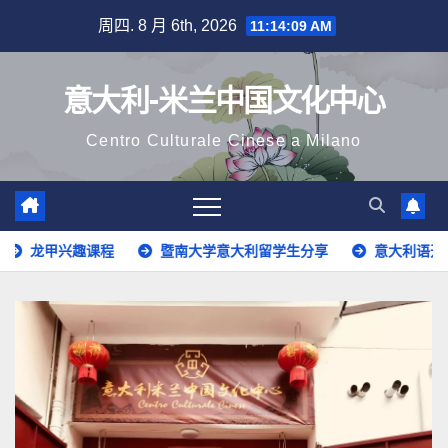
跳
周四. 8 月 6th, 2026
11:14:11 AM
至
内
意大利-米兰中国文化中心
容
Centro Culturale Cinese a Milano
暨南大学意大利留学生分享
意大利语开班啦！
华人学