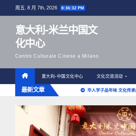
跳
周五. 8 月 7th, 2026
8:36:33 PM
至
内
意大利-米兰中国文
容
化中心
Centro Culturale Cinese a Milano
意大利-中国文化中心
文化交流活动
最新文章
华人学子品年味 文化传承庆新春