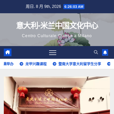
跳
周日. 8 月 9th, 2026
6:26:05 AM
至
内
意大利-米兰中国文化中心
容
Centro Culturale Cinese a Milano
课程
暨南大学意大利留学生分享
意大利语开班啦！