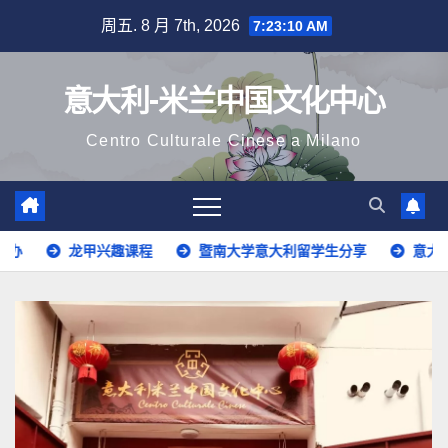
跳
周五. 8 月 7th, 2026
7:23:12 AM
至
内
意大利-米兰中国文化中心
容
Centro Culturale Cinese a Milano
暨南大学意大利留学生分享
意大利语开班啦！
华